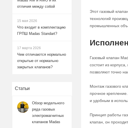
Madas RM и RMO и их
отличия между собой
Этот газовый клапа
технологий произво
15 мая 2026
промышленных объек
Что входит в комплектацию
ГРПШ Madas Standart?
Исполнен
17 марта 2026
Чем отличаются нормально
Газовый клапан Mad
открытые от нормально
состоит из корпуса
закрытых клапанов?
позволяют точно на
Монтаж газового к
Статьи
прочное крепление.
и удобным в исполь
Обзор модельного
ряда газовых
Принцип работы газ
электромагнитных
клапан, он проходи
клапанов Madas