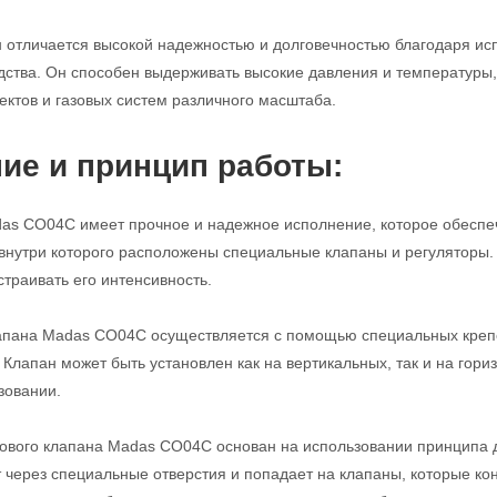
н отличается высокой надежностью и долговечностью благодаря и
дства. Он способен выдерживать высокие давления и температуры
тов и газовых систем различного масштаба.
ие и принцип работы:
as CO04C имеет прочное и надежное исполнение, которое обеспеч
, внутри которого расположены специальные клапаны и регуляторы.
страивать его интенсивность.
лапана Madas CO04C осуществляется с помощью специальных креп
 Клапан может быть установлен как на вертикальных, так и на гори
зовании.
ового клапана Madas CO04C основан на использовании принципа д
т через специальные отверстия и попадает на клапаны, которые ко