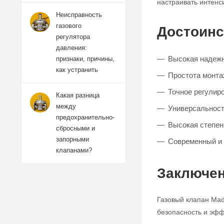
настраивать интенс
Неисправность
газового
Достоинс
регулятора
давления:
Высокая надежн
признаки, причины,
как устранить
Простота монта
Точное регулиро
Какая разница
между
Универсальност
предохранительно-
Высокая степен
сбросными и
запорными
Современный и 
клапанами?
Заключен
Газовый клапан Mad
безопасность и эфф