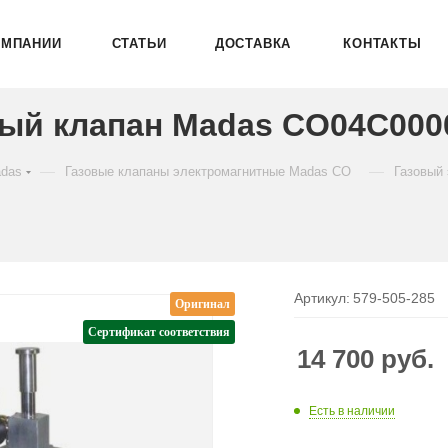
ОМПАНИИ
СТАТЬИ
ДОСТАВКА
КОНТАКТЫ
ый клапан Madas CO04C000
—
—
adas
Газовые клапаны электромагнитные Madas CO
Газовый
Артикул:
579-505-285
Оригинал
Сертификат соответствия
14 700
руб.
Есть в наличии